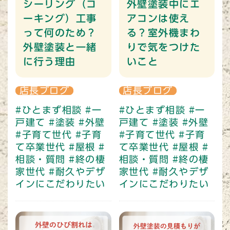
シーリング（コ
外壁塗装中にエ
ーキング）工事
アコンは使え
って何のため？
る？室外機まわ
外壁塗装と一緒
りで気をつけた
に行う理由
いこと
店長ブログ
店長ブログ
#ひとまず相談
#一
#ひとまず相談
#一
戸建て
#塗装
#外壁
戸建て
#塗装
#外壁
#子育て世代
#子育
#子育て世代
#子育
て卒業世代
#屋根
#
て卒業世代
#屋根
#
相談・質問
#終の棲
相談・質問
#終の棲
家世代
#耐久やデザ
家世代
#耐久やデザ
インにこだわりたい
インにこだわりたい