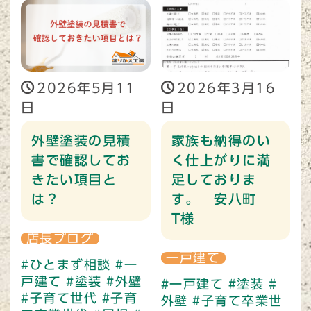
2026年5月11
2026年3月16
日
日
外壁塗装の見積
家族も納得のい
書で確認してお
く仕上がりに満
きたい項目と
足しておりま
は？
す。 安八町
T様
店長ブログ
一戸建て
#ひとまず相談
#一
戸建て
#塗装
#外壁
#一戸建て
#塗装
#
#子育て世代
#子育
外壁
#子育て卒業世