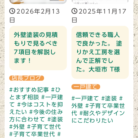
2026年2月13
2025年11月17
日
日
外壁塗装の見積
信頼できる職人
もりで見るべき
で良かった。 塗
7項目を解説し
りかえ工房を選
ます！
んで正解でし
た。大垣市 T様
店長ブログ
一戸建て
#おすすめ記事
#ひ
とまず相談
#一戸建
#一戸建て
#塗装
#
て
#今はコストを抑
外壁
#子育て卒業世
えたい
#今後の住み
代
#耐久やデザイン
方に合わせて
#塗装
にこだわりたい
#外壁
#子育て世代
#子育て卒業世代
#