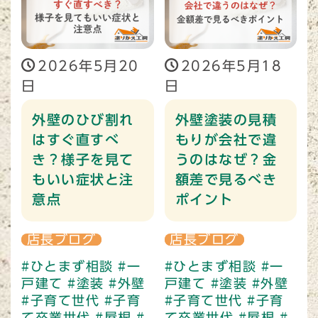
2026年5月20
2026年5月18
日
日
外壁のひび割れ
外壁塗装の見積
はすぐ直すべ
もりが会社で違
き？様子を見て
うのはなぜ？金
もいい症状と注
額差で見るべき
意点
ポイント
店長ブログ
店長ブログ
#ひとまず相談
#一
#ひとまず相談
#一
戸建て
#塗装
#外壁
戸建て
#塗装
#外壁
#子育て世代
#子育
#子育て世代
#子育
て卒業世代
#屋根
#
て卒業世代
#屋根
#