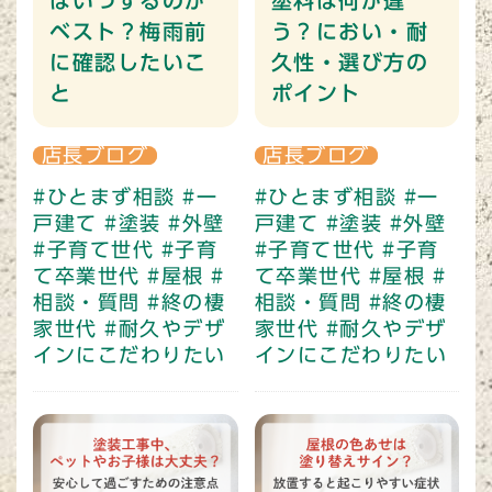
はいつするのが
塗料は何が違
ベスト？梅雨前
う？におい・耐
に確認したいこ
久性・選び方の
と
ポイント
店長ブログ
店長ブログ
#ひとまず相談
#一
#ひとまず相談
#一
戸建て
#塗装
#外壁
戸建て
#塗装
#外壁
#子育て世代
#子育
#子育て世代
#子育
て卒業世代
#屋根
#
て卒業世代
#屋根
#
相談・質問
#終の棲
相談・質問
#終の棲
家世代
#耐久やデザ
家世代
#耐久やデザ
インにこだわりたい
インにこだわりたい