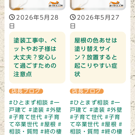
2026年5月28
2026年5月27
日
日
塗装工事中、ペ
屋根の色あせは
ットやお子様は
塗り替えサイ
大丈夫？安心し
ン？放置すると
て過ごすための
起こりやすい症
注意点
状
店長ブログ
店長ブログ
#ひとまず相談
#一
#ひとまず相談
#一
戸建て
#塗装
#外壁
戸建て
#塗装
#外壁
#子育て世代
#子育
#子育て世代
#子育
て卒業世代
#屋根
#
て卒業世代
#屋根
#
相談・質問
#終の棲
相談・質問
#終の棲