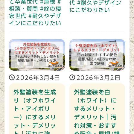
て卒業世代
#屋根
#
代
#耐久やデザイン
相談・質問
#終の棲
にこだわりたい
家世代
#耐久やデザ
インにこだわりたい
2026年3月4日
2026年3月2日
外壁塗装を生成
外壁塗装を白
り（オフホワイ
（ホワイト）に
ト・アイボリ
するメリット・
ー）にするメリ
デメリット｜汚
ット・デメリッ
れ対策・おすす
ト｜汚れに強
め配色・屋根/樋