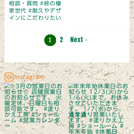
相談・質問
#終の棲
家世代
#耐久やデザ
インにこだわりたい
2
Next
1
Instagram