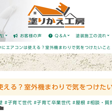
全国標準価格ガイド(日本塗り
塗装とは？
内)
お客様の声
Q＆A
塗装施工の流れ
全国標準価格ガイド(日本塗り
塗装とは？
中にエアコンは使える？室外機まわりで気をつけたいこと
使える？室外機まわりで気をつけた
壁
#子育て世代
#子育て卒業世代
#屋根
#相談・質