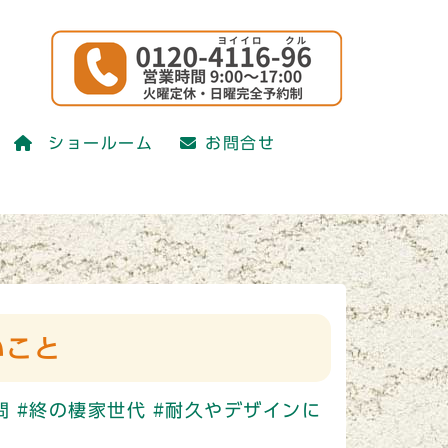
かえ研究会)
ショールーム
お問合せ
かえ研究会)
いこと
問
#終の棲家世代
#耐久やデザインに