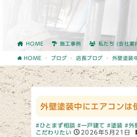
会社情報
社員紹介
他社との違い
HOME
施工事例
私たち (会社案
会社情報
社員紹介
他社との違い
HOME
ブログ
店長ブログ
外壁塗装
外壁塗装中にエアコンは
#ひとまず相談
#一戸建て
#塗装
#外
2026年5月21日
こだわりたい