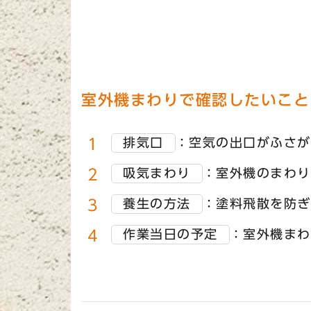
室外機まわりで確認したいこと
排気口
：空気の出口がふさが
吸気まわり
：室外機のまわり
養生の方法
：塗料飛散を防ぎ
作業当日の予定
：室外機まわ