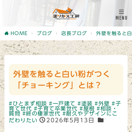
HOME
ブログ
店長ブログ
外壁を触ると
外壁を触ると白い粉がつく
「チョーキング」とは？
#ひとまず相談
#一戸建て
#塗装
#外壁
#子
育て世代
#子育て卒業世代
#屋根
#相談・
質問
#終の棲家世代
#耐久やデザインにこ
2026年5月13日
だわりたい