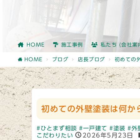
会社情報
社員紹介
他社との違い
HOME
施工事例
私たち (会社案
会社情報
社員紹介
他社との違い
HOME
ブログ
店長ブログ
初めての
初めての外壁塗装は何か
#ひとまず相談
#一戸建て
#塗装
#外
2026年5月23日
こだわりたい