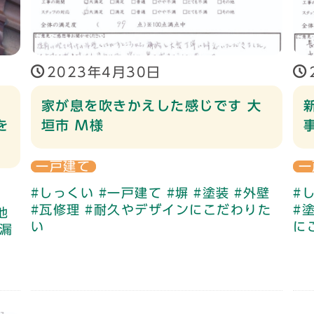
2023年4月30日
家が息を吹きかえした感じです 大
を
垣市 M様
一戸建て
一
#しっくい
#一戸建て
#塀
#塗装
#外壁
#
#瓦修理
#耐久やデザインにこだわりた
#
他
い
に
雨漏