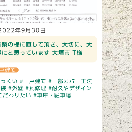
2022年9月30日
新築の様に直して頂き、大切に、大
事にと思っています 大垣市 T様
戸建て
しっくい
#一戸建て
#一部カバー工法
塗装
#外壁
#瓦修理
#耐久やデザイン
こだわりたい
#車庫・駐車場