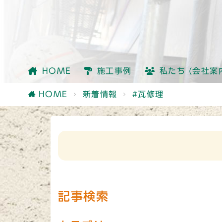
会社情報
社員紹介
他社との違い
HOME
施工事例
私たち (会社案
会社情報
社員紹介
他社との違い
HOME
新着情報
#瓦修理
記事検索