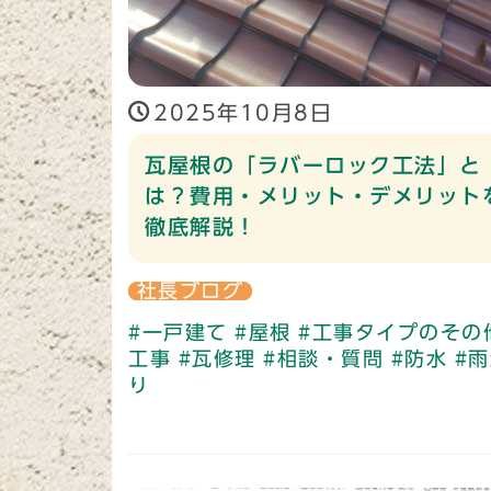
2025年10月8日
瓦屋根の「ラバーロック工法」と
は？費用・メリット・デメリット
徹底解説！
社長ブログ
#一戸建て
#屋根
#工事タイプのその
工事
#瓦修理
#相談・質問
#防水
#
り