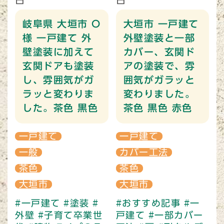
岐阜県 大垣市 O
大垣市 一戸建て
様 一戸建て 外
外壁塗装と一部
壁塗装に加えて
カバー、玄関ド
玄関ドアも塗装
アの塗装で、雰
し、雰囲気がガ
囲気がガラッと
ラッと変わりま
変わりました。
した。茶色 黒色
茶色 黒色 赤色
一戸建て
一戸建て
一般
カバー工法
茶色
茶色
大垣市
大垣市
#一戸建て
#塗装
#
#おすすめ記事
#一
外壁
#子育て卒業世
戸建て
#一部カバー