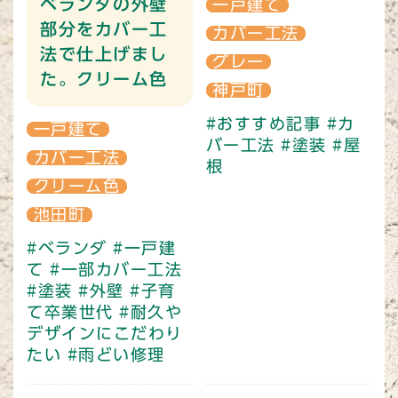
ベランダの外壁
一戸建て
部分をカバー工
カバー工法
法で仕上げまし
グレー
た。クリーム色
神戸町
#おすすめ記事
#カ
一戸建て
バー工法
#塗装
#屋
カバー工法
根
クリーム色
池田町
#ベランダ
#一戸建
て
#一部カバー工法
#塗装
#外壁
#子育
て卒業世代
#耐久や
デザインにこだわり
たい
#雨どい修理