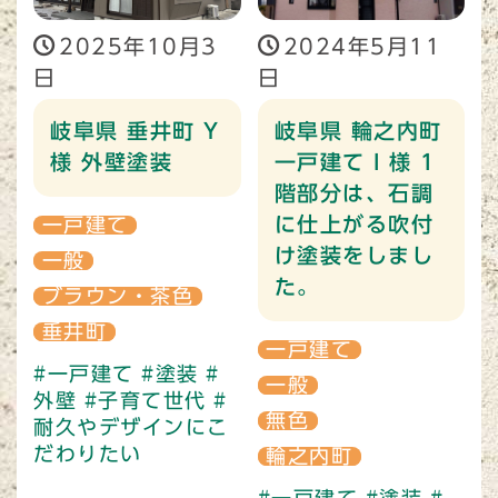
2025年10月3
2024年5月11
日
日
岐阜県 垂井町 Y
岐阜県 輪之内町
様 外壁塗装
一戸建て I 様 1
階部分は、石調
に仕上がる吹付
一戸建て
け塗装をしまし
一般
た。
ブラウン・茶色
垂井町
一戸建て
#一戸建て
#塗装
#
一般
外壁
#子育て世代
#
無色
耐久やデザインにこ
だわりたい
輪之内町