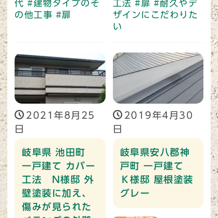
代
#建物タイプのそ
工法
#扉
#耐久やデ
の他工事
#扉
ザインにこだわりた
い
2021年8月25
2019年4月30
日
日
岐阜県 池田町
岐阜県安八郡神
一戸建て カバー
戸町 一戸建て
工法 N様邸 外
Ｋ様邸 屋根塗装
壁塗装に加え、
グレー
傷みが見られた