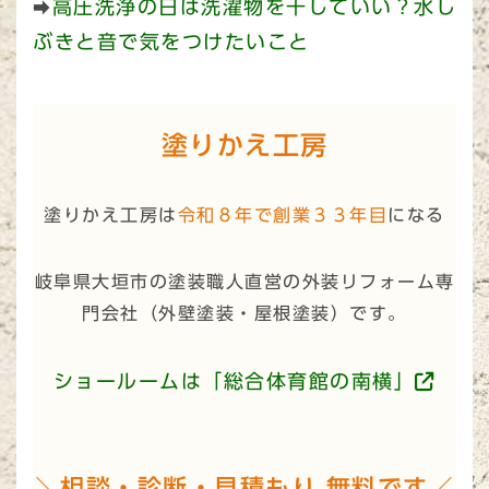
高圧洗浄の日は洗濯物を干していい？水し
➡
ぶきと音で気をつけたいこと
塗りかえ工房
塗りかえ工房は
令和８年で創業３３年目
になる
岐阜県大垣市の塗装職人直営の外装リフォーム専
門会社（
外壁塗装・屋根塗装
）です。
ショールームは「総合体育館の南横」
＼相談・診断・見積もり 無料です／