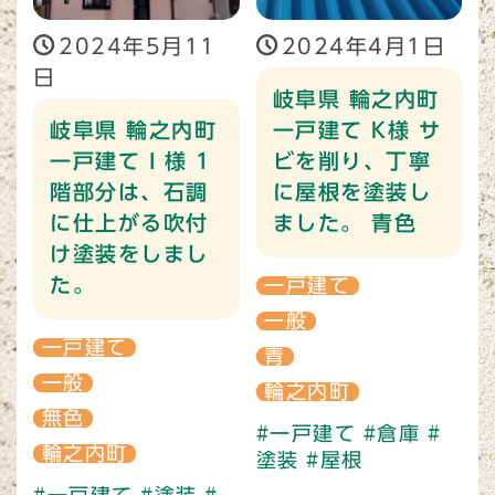
2024年5月11
2024年4月1日
日
岐阜県 輪之内町
岐阜県 輪之内町
一戸建て K様 サ
一戸建て I 様 1
ビを削り、丁寧
階部分は、石調
に屋根を塗装し
に仕上がる吹付
ました。 青色
け塗装をしまし
た。
一戸建て
一般
一戸建て
青
一般
輪之内町
無色
#一戸建て
#倉庫
#
輪之内町
塗装
#屋根