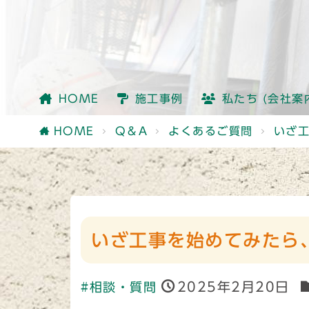
会社情報
社員紹介
他社との違い
HOME
施工事例
私たち (会社案
会社情報
社員紹介
他社との違い
HOME
Q＆A
よくあるご質問
いざ
いざ工事を始めてみたら
2025年2月20日
#相談・質問