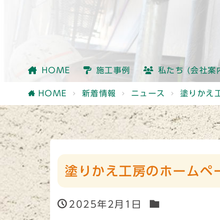
会社情報
社員紹介
他社との違い
HOME
施工事例
私たち (会社案
会社情報
社員紹介
他社との違い
HOME
新着情報
ニュース
塗りかえ
塗りかえ工房のホームペ
2025年2月1日