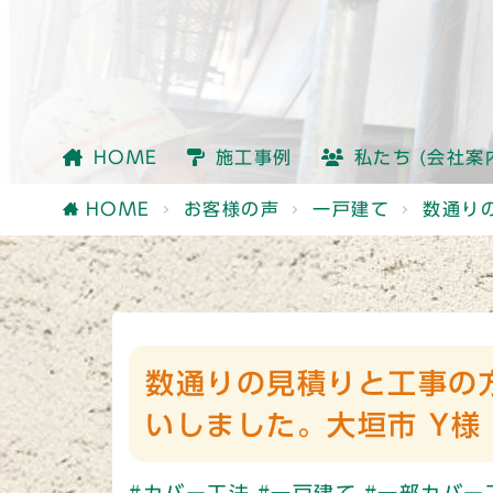
会社情報
社員紹介
他社との違い
HOME
施工事例
私たち (会社案
会社情報
社員紹介
他社との違い
HOME
お客様の声
一戸建て
数通り
数通りの見積りと工事の
いしました。大垣市 Y様