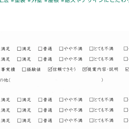
工法
#塗装
#外壁
#屋根
#耐久やデザインにこだわ