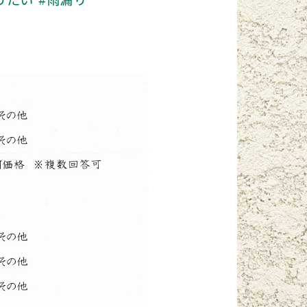
りたい
#雨漏り