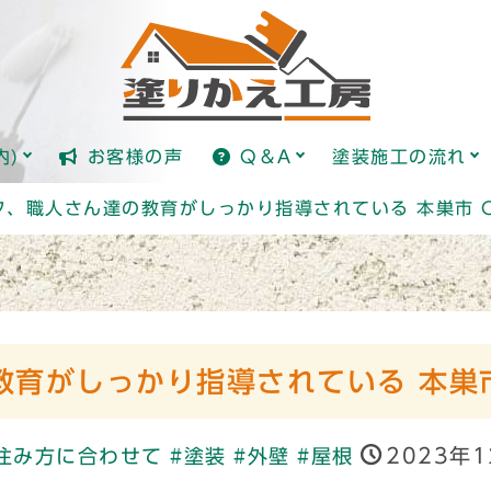
全国標準価格ガイド(日本塗り
塗装とは？
内)
お客様の声
Q＆A
塗装施工の流れ
全国標準価格ガイド(日本塗り
塗装とは？
フ、職人さん達の教育がしっかり指導されている 本巣市 
教育がしっかり指導されている 本巣
2023年
住み方に合わせて
#塗装
#外壁
#屋根