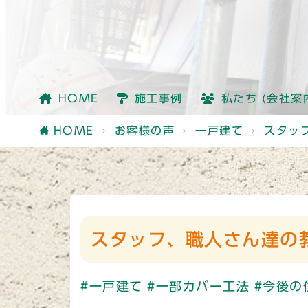
会社情報
社員紹介
他社との違い
HOME
施工事例
私たち (会社案
会社情報
社員紹介
他社との違い
HOME
お客様の声
一戸建て
スタッ
スタッフ、職人さん達の
#一戸建て
#一部カバー工法
#今後の