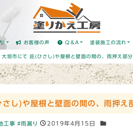
全国標準価格ガイド(日本塗り
塗装とは？
内)
お客様の声
Q＆A
塗装施工の流れ
全国標準価格ガイド(日本塗り
塗装とは？
・大垣市にて 庇(ひさし)や屋根と壁面の間の、雨押え部
ひさし)や屋根と壁面の間の、雨押え
2019年4月15日
他工事
#雨漏り