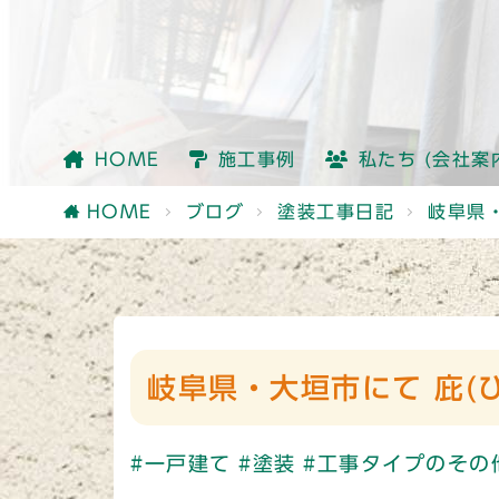
会社情報
社員紹介
他社との違い
HOME
施工事例
私たち (会社案
会社情報
社員紹介
他社との違い
HOME
ブログ
塗装工事日記
岐阜県
岐阜県・大垣市にて 庇(
#一戸建て
#塗装
#工事タイプのその