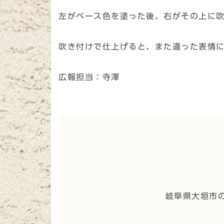
左がベース色を塗った後、右がその上に
吹き付けで仕上げると、また違った表情
広報担当：寺澤
岐阜県大垣市